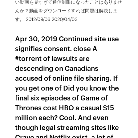
い動画を見すぎて通信制限になったことはありませ
んか？動画をダウンロードすれば問題は解決しま
す。 2012/09/06 2020/04/03
Apr 30, 2019 Continued site use
signifies consent. close A
#torrent of lawsuits are
descending on Canadians
accused of online file sharing. If
you get one of Did you know the
final six episodes of Game of
Thrones cost HBO a casual $15
million each? Cool. And even
though legal streaming sites like
Crave and Netflix exist, a lot of