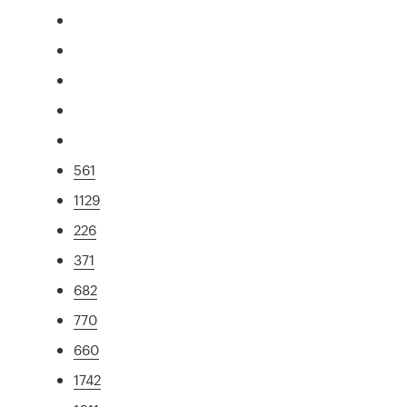
561
1129
226
371
682
770
660
1742