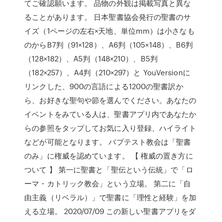
てご確認願います。 品物の外観は掲載写真と異な
ることがあります。 日本聖書協会発行の聖書のサ
イズ（1ページの左右×天地、単位mm）は小さなも
のからB7判（91×128）、A6判（105×148）、B6判
（128×182）、A5判（148×210）、B5判
（182×257）、A4判（210×297）と YouVersionに
リンクした、900の言語による1200の聖書訳か
ら、お好きな聖句や節を選んでください。あなたの
イベントをみている人は、聖書アプリ内であなたか
らの参照をタップしてお気に入り登録、ハイライト
などが可能となります。 バプテスト教会は「聖書
のみ」に権威を認めています。 【 権威の置き方に
ついて 】 第一に聖書と「聖伝という伝統」で「ロ
ーマ・カトリック教会」という立場。 第二に「自
由主義（リベラル）」で聖書に「理性と経験」を加
える立場。 2020/07/09 この新しい聖書アプリをダ