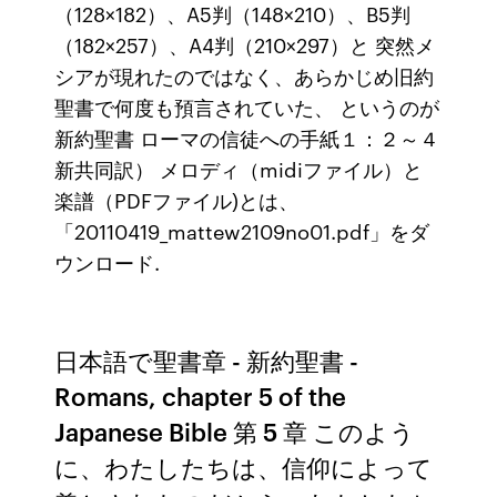
（128×182）、A5判（148×210）、B5判
（182×257）、A4判（210×297）と 突然メ
シアが現れたのではなく、あらかじめ旧約
聖書で何度も預言されていた、 というのが
新約聖書 ローマの信徒への手紙１：２～４
新共同訳） メロディ（midiファイル）と
楽譜（PDFファイル)とは、
「20110419_mattew2109no01.pdf」をダ
ウンロード.
日本語で聖書章 - 新約聖書 -
Romans, chapter 5 of the
Japanese Bible 第 5 章 このよう
に、わたしたちは、信仰によって