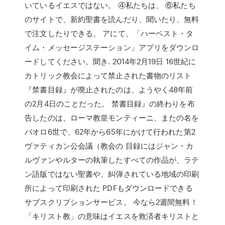
いているイエスではない。 ④私たちは、 ⑥私たち
のサイトで、新約聖書を読んだり、聞いたり、無料
で注文したりできる。 アにて、「ハーベスト・タ
イム・メッセージステーション」アプリをダウンロ
ードしてください。聞き. 2014年2月19日 16世紀に
カトリック教会によって禁止された書物のリスト
『禁書目録』が廃止されたのは、ようやく48年前
の2月4日のことだった。 禁書目録』の終わりを布
告したのは、ローマ教皇モンティーニ、またの名を
パオロ6世で、62年から65年にかけて行われた第2
ヴァティカン公会議（教会の 目録にはジャン・カ
ルヴァンやルターの執筆したすべての作品が、ラテ
ン語版ではない聖書や、糾弾されている地域の印刷
所によって印刷された PDFもダウンロードできる
サブスクリプションサービス。 今なら2週間無料！
「キリスト教」の意味はイエスを救済者キリストと