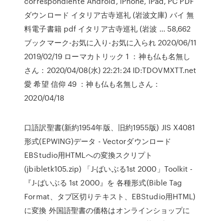
correspondiente Android, iPhone, iPad, PC PDF
ダウンロード イタリア古寺巡礼 (岩波文庫) バイ 無
料電子書籍 pdf イタリア古寺巡礼 (岩波 … 58,662
ブックマーク-お気に入り-お気に入られ 2020/06/11
2019/02/19 ローマカトリック 1 ：神も仏も名無し
さん：2020/04/08(水) 22:21:24 ID:TDOVMXTT.net
愛 希望 信仰 49 ：神も仏も名無しさん：
2020/04/18
口語訳聖書(新約1954年版、旧約1955版) JIS X4081
形式(EPWING)データ - Vectorダウンロード
EBStudio用HTMLへの変換スクリプト
(jbibletk105.zip) 「J-ばいぶる1st 2000」Toolkit -
『J-ばいぶる 1st 2000』を 各種形式(Bible Tag
Format、タブ区切りテキスト、EBStudio用HTML)
に変換 外国語聖書の価格はオンラインショップに