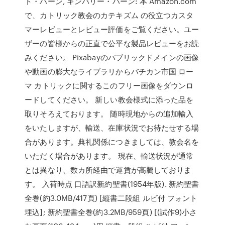
ト・ハーン, キンバリー・ハーン: 本 Amazon.com
で、カトリック教会のカテキズム の役立つカスタ
マーレビューとレビュー評価をご覧ください。ユー
ザーの皆様からの正直で公平な製品レビューをお読
みください。 Pixabayのパブリックドメインの画像
や動画の膨大なライブラリからバチカン市国 ロー
マ カトリックに関するこのフリー画像をダウンロ
ードしてください。 新しい教会様式に添った品を
取りそろえております。 随時現地からの追加輸入
をいたしますが、輸送、在庫状況でお待たせする場
合があります。典礼関係につきましては、教会名を
いただく場合があります。 現在、輸送状況が通常
とは異なり、数カ所経由で運賃が高騰しておりま
す。 入荷時点 口語訳新約聖書(1954年版). 新約聖書
全巻(約3.0MB/417頁) [縦書二段組 ルビ付 フォント
埋込]; 新約聖書全巻(約3.2MB/959頁) [(試作9)小さ