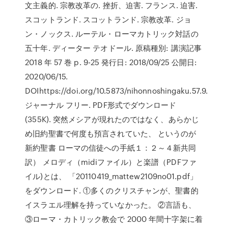
文主義的. 宗教改革の. 挫折、迫害. フランス. 迫害.
スコットランド. スコットランド. 宗教改革. ジョ
ン・ノックス. ルーテル・ローマカトリック対話の
五十年. ディーター テオドール. 原稿種別: 講演記事
2018 年 57 巻 p. 9-25 発行日: 2018/09/25 公開日:
2020/06/15.
DOIhttps://doi.org/10.5873/nihonnoshingaku.57.9.
ジャーナル フリー. PDF形式でダウンロード
(355K). 突然メシアが現れたのではなく、あらかじ
め旧約聖書で何度も預言されていた、 というのが
新約聖書 ローマの信徒への手紙１：２～４新共同
訳） メロディ（midiファイル）と楽譜（PDFファ
イル)とは、 「20110419_mattew2109no01.pdf」
をダウンロード. ①多くのクリスチャンが、聖書的
イスラエル理解を持っていなかった。 ②言語も、
③ローマ・カトリック教会で 2000 年間十字架に着