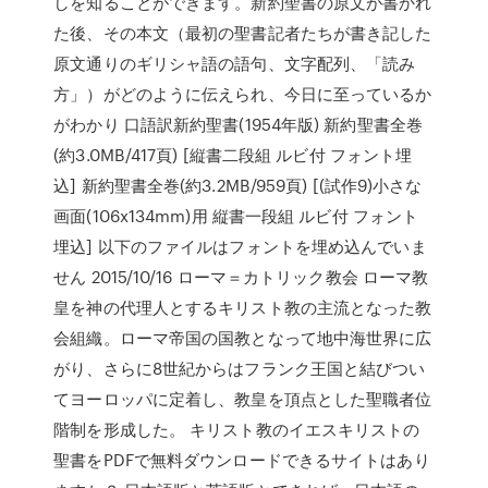
しを知ることができます。新約聖書の原文が書かれ
た後、その本文（最初の聖書記者たちが書き記した
原文通りのギリシャ語の語句、文字配列、「読み
方」）がどのように伝えられ、今日に至っているか
がわかり 口語訳新約聖書(1954年版) 新約聖書全巻
(約3.0MB/417頁) [縦書二段組 ルビ付 フォント埋
込] 新約聖書全巻(約3.2MB/959頁) [(試作9)小さな
画面(106x134mm)用 縦書一段組 ルビ付 フォント
埋込] 以下のファイルはフォントを埋め込んでいま
せん 2015/10/16 ローマ＝カトリック教会 ローマ教
皇を神の代理人とするキリスト教の主流となった教
会組織。ローマ帝国の国教となって地中海世界に広
がり、さらに8世紀からはフランク王国と結びつい
てヨーロッパに定着し、教皇を頂点とした聖職者位
階制を形成した。 キリスト教のイエスキリストの
聖書をPDFで無料ダウンロードできるサイトはあり