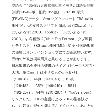
協議会 〒135-8585 東京都江東区潮見2 口語訳聖書
(新約1954年版、旧約1955版) JIS X4081形式
(EPWING)データ - Vectorダウンロード EBStudio
用HTMLへの変換スクリプト (jbibletk105.zip) 「J-
ばいぶる1st 2000」Toolkit - 『J-ばいぶる 1st
2000』を 各種形式(Bible Tag Format、タブ区切
りテキスト、EBStudio用HTML)に変換 外国語聖書
の価格はオンラインショップにてご確認願います。
品物の外観は掲載写真と異なることがあります。
日本聖書協会発行の聖書のサイズ（1ページの左右×
天地、単位mm）は小さなものからB7判
（91×128）、A6判（105×148）、B6判
（128×182）、A5判（148×210）、B5判
（182×257）、A4判（210×297）と YouVersionに
リンクした、900の言語による1200の聖書訳か
ら、お好きな聖句や節を選んでください。あなたの