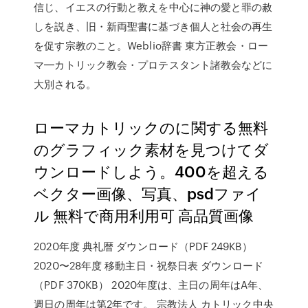
信じ、イエスの行動と教えを中心に神の愛と罪の赦
しを説き、旧・新両聖書に基づき個人と社会の再生
を促す宗教のこと。Weblio辞書 東方正教会・ロー
マ━カトリック教会・プロテスタント諸教会などに
大別される。
ローマカトリックのに関する無料
のグラフィック素材を見つけてダ
ウンロードしよう。400を超える
ベクター画像、写真、psdファイ
ル 無料で商用利用可 高品質画像
2020年度 典礼暦 ダウンロード（PDF 249KB）
2020〜28年度 移動主日・祝祭日表 ダウンロード
（PDF 370KB） 2020年度は、主日の周年はA年、
週日の周年は第2年です。 宗教法人 カトリック中央