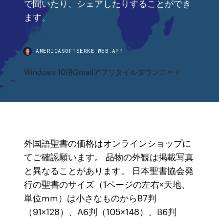
で聞いたり、シェアしたりすることができ
ます。
AMERICASOFTSERKE.WEB.APP
Windows 10用Gmailアプリタイルダウンロード
外国語聖書の価格はオンラインショップに
てご確認願います。 品物の外観は掲載写真
と異なることがあります。 日本聖書協会発
行の聖書のサイズ（1ページの左右×天地、
単位mm）は小さなものからB7判
（91×128）、A6判（105×148）、B6判