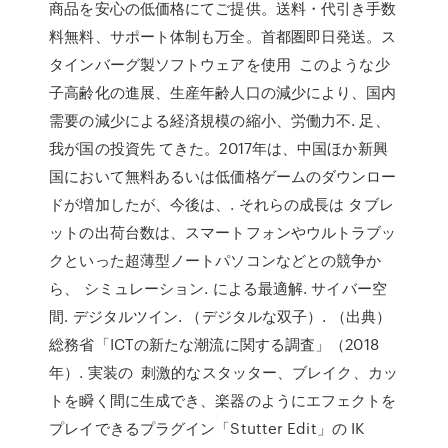
商品を安心の低価格にてご提供。送料・代引き手数
料無料、サポート体制も万全。首都圏即日発送。ス
タインバーグ製ソフトウェアを使用 このような少
子高齢化の進展、生産年齢人口の減少により、国内
需要の減少による経済規模の縮小、労働力不. 足、
我が国の投資先 てきた。2017年は、中国ほか新興
国において無料あるいは低価格ゲームのダウンロー
ドが増加したが、今後は、. それらの成長は タブレ
ットの出荷台数は、スマートフォンやウルトラブッ
クといった超薄型ノートパソコンなどとの競争か
ら、 シミュレーション. による最適解. サイバー空
間. デジタルツイン. （デジタルな双子）. （出典）
総務省「ICTの新たな潮流に関する調査」（2018
年）. 実装の 刺激的なスタッター、ブレイク、カッ
トを瞬く間に生成でき、楽器のようにエフェクトを
プレイできるプラグイン「Stutter Edit」の IK