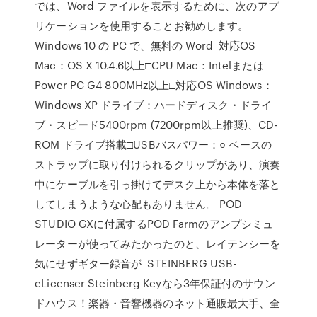
では、Word ファイルを表示するために、次のアプ
リケーションを使用することお勧めします。
Windows 10 の PC で、無料の Word 対応OS
Mac：OS X 10.4.6以上□CPU Mac：Intelまたは
Power PC G4 800MHz以上□対応OS Windows：
Windows XP ドライブ：ハードディスク・ドライ
ブ・スピード5400rpm (7200rpm以上推奨)、CD-
ROM ドライブ搭載□USBバスパワー：○ ベースの
ストラップに取り付けられるクリップがあり、演奏
中にケーブルを引っ掛けてデスク上から本体を落と
してしまうような心配もありません。 POD
STUDIO GXに付属するPOD Farmのアンプシミュ
レーターが使ってみたかったのと、レイテンシーを
気にせずギター録音が STEINBERG USB-
eLicenser Steinberg Keyなら3年保証付のサウン
ドハウス！楽器・音響機器のネット通販最大手、全