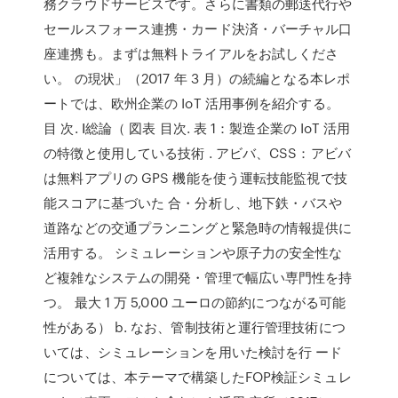
務クラウドサービスです。さらに書類の郵送代行や
セールスフォース連携・カード決済・バーチャル口
座連携も。まずは無料トライアルをお試しくださ
い。 の現状」（2017 年 3 月）の続編となる本レポ
ートでは、欧州企業の IoT 活用事例を紹介する。
目 次. Ⅰ総論（ 図表 目次. 表 1：製造企業の IoT 活用
の特徴と使用している技術 . アビバ、CSS：アビバ
は無料アプリの GPS 機能を使う運転技能監視で技
能スコアに基づいた 合・分析し、地下鉄・バスや
道路などの交通プランニングと緊急時の情報提供に
活用する。 シミュレーションや原子力の安全性な
ど複雑なシステムの開発・管理で幅広い専門性を持
つ。 最大 1 万 5,000 ユーロの節約につながる可能
性がある） b. なお、管制技術と運行管理技術につ
いては、シミュレーションを用いた検討を行 ード
については、本テーマで構築したFOP検証シミュレ