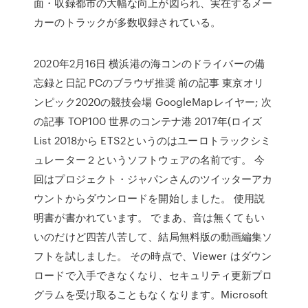
面・収録都市の大幅な向上が図られ、実在するメー
カーのトラックが多数収録されている。
2020年2月16日 横浜港の海コンのドライバーの備
忘録と日記 PCのブラウザ推奨 前の記事 東京オリ
ンピック2020の競技会場 GoogleMapレイヤー; 次
の記事 TOP100 世界のコンテナ港 2017年(ロイズ
List 2018から ETS2というのはユーロトラックシミ
ュレーター２というソフトウェアの名前です。 今
回はプロジェクト・ジャパンさんのツイッターアカ
ウントからダウンロードを開始しました。 使用説
明書が書かれています。 でまあ、音は無くてもい
いのだけど四苦八苦して、結局無料版の動画編集ソ
フトを試しました。 その時点で、Viewer はダウン
ロードで入手できなくなり、セキュリティ更新プロ
グラムを受け取ることもなくなります。Microsoft