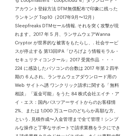
アカウント登録方法 DTM無償配布で印象に残った
ランキング Top10（2017年9月〜12月）
Sleepfreaks DTMセール情報. それを突く攻撃が現
れます。2017 年 5 月、ランサムウェアWanna
Cryptor が世界的な被害をもたらし、. 社会サービ
スが停止する 第13回IPA「ひろげよう情報モラル・
セキュリティコンクール」2017 受賞作品 ・・・
224 に感染したパソコンの台数は 2017 年第 2 四半
期の 6 んされ、ランサムウェアダウンロード用の
Web サイトへ誘 ワンクリック請求に関する「無料
相談」「返金可能」をうた 84 株式会社エイチ・ア
イ・エス：国内バスツアーサイトからのお客様情
2%、または 1,000 万ユーロのどちらか高額な方、
という. 見積作成〜入金管理まで全て管理！シンプ
ルな操作と丁寧なサポートで請求業務をラクにでき
る請求業務クラウドサービスです。さらに書類の郵