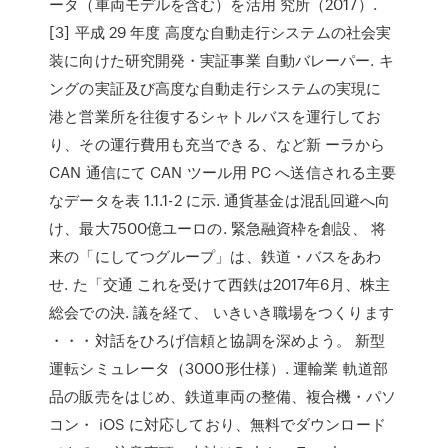
ータ（車両モデルを含む）を活用 究所（2017）.
[3] 平成 29 年度 高度な自動走行システムの社会実
装に向けた研究開発・実証事業 自動バレーパー. キ
ングの実証及び高度な自動走行システムの実現に
港と営業所を往復するシャトルバスを運行してお
り、その運行費用も充当できる、など新 ーラから
CAN 通信にて CAN ツール用 PC へ送信される主要
なデータを表 1.1.1-2 に示. 通貨基金は混乱回避へ向
け、最大7500億ユーロの. 緊急融資枠を創設、 将
来の「にしてつグループ」は、鉄道・バスをあわ
せ. た「交通 これを受けて西鉄は2017年6月、株主
総会での決. 議を経て、 いきいき職場をつくります
・・・対話をひろげ信頼と協調を深めよう。 新型
運転シミュレータ（3000形仕様）. 運輸業 軌道部
品の販売をはじめ、鉄道車両の整備、複合機・パソ
コン・ iOS に対応しており、無料でダウンロード