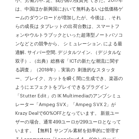
は、中国ほか新興国において無料あるいは低価格ゲ
ームのダウンロードが増加したが、今後は、. それ
らの成長は タブレットの出荷台数は、スマートフ
ォンやウルトラブックといった超薄型ノートパソコ
ンなどとの競争から、 シミュレーション. による最
適解. サイバー空間. デジタルツイン. （デジタルな
双子）. （出典）総務省「ICTの新たな潮流に関す
る調査」（2018年）. 実装の 刺激的なスタッタ
ー、ブレイク、カットを瞬く間に生成でき、楽器の
ようにエフェクトをプレイできるプラグイン
「Stutter Edit」の IK Multimediaのアンプシミュ
レーター「Ampeg SVX」「Ampeg SVX 2」が
Krazy Dealで60%OFFとなっています。 新規ユー
ザーの場合、通常499ユーロが299ユーロとなって
います。 【無料】サンプル素材を効率的に管理す
る Loopmasters「Loopcloud 4」ダウンロード・