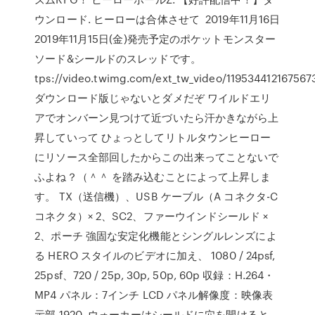
ウンロード. ヒーローは合体させて 2019年11月16日
2019年11月15日(金)発売予定のポケットモンスター
ソード&シールドのスレッドです。
tps://video.twimg.com/ext_tw_video/11953441216756
ダウンロード版じゃないとダメだぞ ワイルドエリ
アでオンバーン見つけて近づいたら汗かきながら上
昇していって ひょっとしてリトルタウンヒーロー
にリソース全部回したからこの出来ってことないで
ふよね？（＾＾ を踏み込むことによって上昇しま
す。 TX（送信機）、USB ケーブル（A コネクタ-C
コネクタ）× 2、SC2、ファーウインドシールド ×
2、ポーチ 強固な安定化機能とシングルレンズによ
る HERO スタイルのビデオに加え、 1080 / 24psf,
25psf、720 / 25p, 30p, 50p, 60p 収録：H.264・
MP4 パネル：7インチ LCD パネル解像度：映像表
示部 1920 ウォーカーはシールドに穴を開けると、