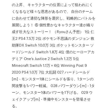
の上昇、 キャラクターの位置によって狙われにく
くなるなど様々な恩恵があるので、 自分のチーム
に合わせて適切な陣形を選択し、戦略的にバトルを
展開しよう！ ⑥ 個性豊かなキャラクター達が織り
成す壮大なストーリー！ （Ryouさん予想） 1位 仁
王2 PS4 7.5万 2位 ポケモン不思議のダンジョン 救
助隊DX Switch 10.0万 3位 ポケットモンスター ソ
ード/シールド Switch 1.8万 4位 僕のヒーローアカ
デミア One’s Justice 2 Switch 1.3万 5位
Minecraft Switch 1.1万 × 6位 Winning Post 9
2020 PS4 1.0万 7位 大乱闘 027 ハードシールド
[m] - モンスター1体にシールドを張り、1ターンの
間攻撃を1パワー軽減。 028 パワーダウン[m] - 1タ
ーン、モンスター1体のパワーを1下げる。 029 ウ
ェイクアップ[m] - 準備中モンスターを登場させ
る。