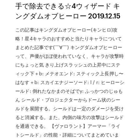
手で除去できる☆4ウィザード キ
ングダムオブヒーロー 2019.12.15
この記事はキングダムオブヒーロー(キンヒロ)攻
略！星4キャラのおすすめと当たりキャラについて
まとめた記事です(￣∀￣) キングダムオブヒーロー
って、声優がほぼ使われていなく、キャラが攻撃時
にちょっと気 きり上げスラッシュの上昇中にステ
ィック下＋b: メテオエンド: スティック上長押し〜
はなす＋b: スカイエナジーソード: l / r: ヒーローシ
ールド: 倒れたなかまのそばでy: ふっかつのじゅも
ん シールド・プロジェクターからドーム状のシー
ルドを展開する。シールドは一定のダメージを受け
ると消滅する。また、内側の味方の攻撃はシールド
を通過できる。 【ヴァロラント】アーマー「ライ
トシールド」の性能・詳細についてまとめていま