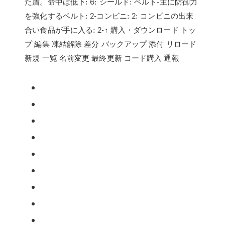
た盾。命中は低下: 6: シールド: ベルト-主に防御力
を強化するベルト: 2-コンビニ: 2: コンビニの出来
合い食品が手に入る: 2-↑ 購入・ダウンロード トッ
プ 編集 凍結解除 差分 バックアップ 添付 リロード
新規 一覧 名前変更 最終更新 コード購入 通報