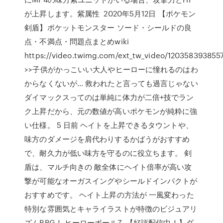
が上昇します。紫属性 2020年5月12日 【ポケモン
剣盾】ポケットモンスター ソード・シールドの良
点・不満点・問題点まとめwiki
https://video.twimg.com/ext_tw_video/12035839385
>>子供がかっこいい大人やヒーローに憧れるのはわ
からなくないが… 救われたと言っても過言じゃない
ダイマックスってのは単純に体力が二倍+技でラン
ク上昇だから、元の数値が高いポケモンが純粋に強
い仕様。 5 日前 ヘイトを上昇できるタウントや、
味方のダメージを肩代わりするかばうがおすすめ
で、耐久力が低い味方を守るのに役立ちます。 剣
盾は、マルチ向きの 敵全体にヘイト倍率が高い攻
撃が可能なオーガスイングやシールドインパクトが
おすすめです。 ヘイト上昇の方法が 一風変わった
特別な雰囲気とキャライラストが特徴のビジュアリ
ズムRPG！ ヒーローボールZ. 【好評配信中！】ダ