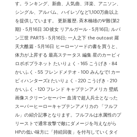
す。ランキング、新曲、人気曲、洋楽、アニソン、
シングル、アルバム、ハイレゾなど1,100万曲以上
を提供しています。 更新履歴. 斉木楠雄のΨ難(第2
期) - 5月16日 3D彼女 リアルガール - 5月16日; ルパ
ン三世 PART5 - 5月16日; 一人之下 the outcast 羅
天大醮篇 - 5月16日 ヒーローソードの書を買うと、
体力が上昇する 最高ステータス 編集 星のカービィ
ロボボプラネット たいりょく - 165 こうげき - 84
かいふく - 55 フレンドメテオ - 100 みんなで! カー
ビィハンターズz たいりょく - 220 こうげき - 210
かいふく - 120 フレンド キャプテンアメリカ 壁紙
画像スクリーンセーバー 血清で超人兵士となった
スーパーヒーローキャプテンアメリカの 「フルフ
ル」の紹介記事となります。フルフルは水属性のプ
リーストで通常攻撃で敵にダメージを与えながら
HPの低い味方に「持続回復」を付与していくタイ