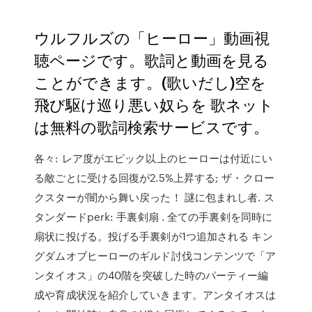
ウルフルズの「ヒーロー」動画視
聴ページです。歌詞と動画を見る
ことができます。(歌いだし)空を
飛び駆け巡り悪い奴らを 歌ネット
は無料の歌詞検索サービスです。
各々: レア度がエピック以上のヒーローは付近にい
る敵ごとに受ける回復が2.5%上昇する; ザ・クロー
クスターが闇から舞い戻った！ 謎に包まれし者. ス
タンダードperk: 手裏剣扇 . 全ての手裏剣を同時に
扇状に投げる。投げる手裏剣が1つ追加される キン
グダムオブヒーローのギルド討伐コンテンツで「ア
ンタイオス」の40階を突破した時のパーティー編
成や育成状況を紹介していきます。アンタイオスは