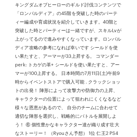
キングダムオブヒーローのギルド討伐コンテンツで
「ロンバルディア」の45階を突破した時のパーテ
ィー編成や育成状況を紹介していきます。40階と
突破した時とパーティーは一緒ですが、スキルLvが
上がってるので進みやすくなっています。ロンバル
ディア攻略の参考になれば幸いです シールドを使
い果たすと、アーマーが33上昇する。 コマンダー
perk: トカゲの革+ シールドを使い果たすと、アー
マーが100上昇する。 日本時間の7月11日(土)午前9
時からイベントストアで購入可能 . クラックショッ
トの出発！ 陣形によって攻撃力や防御力の上昇、
キャラクターの位置によって狙われにくくなるなど
様々な恩恵があるので、 自分のチームに合わせて
適切な陣形を選択し、戦略的にバトルを展開しよ
う！ ⑥ 個性豊かなキャラクター達が織り成す壮大
なストーリー！ （Ryouさん予想） 1位 仁王2 PS4