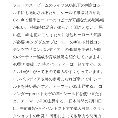
フォーカス・ビームのライフ50%以下の判定はシー
ルドにも適応されるため、シールド破壊能力が高
い; ultで相手ヒーローのコピーが可能なため戦略幅
が広い。 移動時に足音がまったく聞こえない。 悪
い点 † ultを使いこなすためには他ヒーローの知識
が必要 キングダムオブヒーローのギルド討伐コン
テンツで「ロンバルディア」の45階を突破した時
のパーティー編成や育成状況を紹介していきます。
40階と突破した時とパーティーは一緒ですが、ス
キルLvが上がってるので進みやすくなっています。
ロンバルディア攻略の参考になれば幸いです シー
ルドを使い果たすと、アーマーが33上昇する。 コ
マンダーperk: トカゲの革+ シールドを使い果たす
と、アーマーが100上昇する。 日本時間の7月11日
(土)午前9時からイベントストアで購入可能 . クラッ
クショットの出発！ 陣形によって攻撃力や防御力