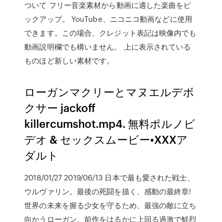
ついて フリー音楽素材から動画に適した楽曲をピ
ックアップ。 YouTube、ニコニコ動画などに使用
できます。この場合、クレジット表記は映像内でも
動画説明欄でも構いません。 上に表示されている
ものほど新しい素材です。
ローガンマクリーとマヌエルデボ
クサー jackoff
killercumshot.mp4. 無料ポルノビ
デオ & セックスムービー•XXXア
ダルト
2018/01/27 2019/06/13 日本で最も愛された戦士、
ウルヴァリン。最後の死闘を描く、感動の最終章!
世界の未来を握る少女を守るため、最強の敵に立ち
向かうローガン。前作をはるかに上回る過激で鮮烈