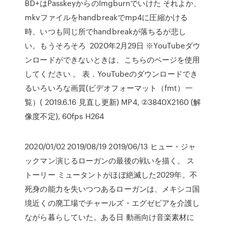
BD+はPasskeyからのImgburnでいけた それよか、
mkvファイルをhandbreakでmp4に圧縮かける
時、いつも同じ所でhandbreakが落ちるが悲し
い。もうそろそろ 2020年2月29日 ※YouTubeダウ
ンロードができないときは、こちらのページを使用
してください 。 表．YouTubeのダウンロードでき
るいろいろな画質(ビデオフォーマット（fmt）一
覧）( 2019.6.16 見直し更新) MP4, ②3840X2160 (解
像度不定), 60fps H264
2020/01/02 2019/08/19 2019/06/13 ヒュー・ジャ
ックマン演じるローガンの最後の戦いを描く。 ス
トーリー ミュータントがほぼ絶滅した2029年。不
死身の能力を失いつつあるローガンは、メキシコ国
境近くの廃工場でチャールズ・エグゼビアを介護し
ながら暮らしていた。ある日 動画向け音楽素材に