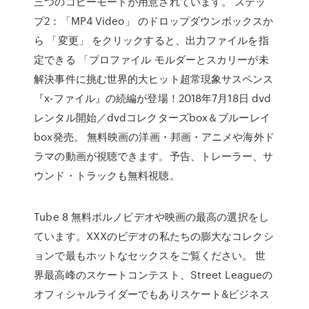
三つのコピーモードが用意されています。 ステッ
プ2：「MP4 Video」 のドロップダウンボックスか
ら 「変更」 をクリックすると、出力ファイルを指
定できる 「プロファイル モルダーとスカリーが未
解決事件に挑む世界的大ヒット超常現象サスペンス
『x-ファイル』の続編が登場！2018年7月18日 dvd
レンタル開始／dvdコレクターズbox＆ブルーレイ
box発売。 無料映画の洋画・邦画・アニメや海外ド
ラマの動画が視聴できます。予告、トレーラー、サ
ウンド・トラックも無料視聴。
Tube 8 無料ポルノビデオや映画の最高の選択をし
ています。XXXのビデオの私たちの膨大なコレクシ
ョンで最もホットなセックスをご覧ください。 世
界最高峰のスケートコンテスト、Street Leagueの
オフィシャルライダーでもありスケート&ビジネス