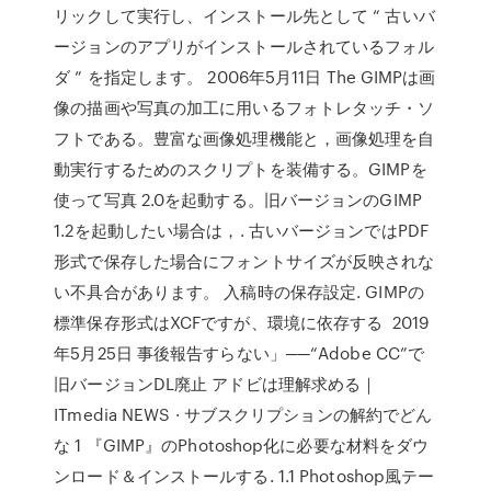
リックして実行し、インストール先として “ 古いバ
ージョンのアプリがインストールされているフォル
ダ ” を指定します。 2006年5月11日 The GIMPは画
像の描画や写真の加工に用いるフォトレタッチ・ソ
フトである。豊富な画像処理機能と，画像処理を自
動実行するためのスクリプトを装備する。GIMPを
使って写真 2.0を起動する。旧バージョンのGIMP
1.2を起動したい場合は，. 古いバージョンではPDF
形式で保存した場合にフォントサイズが反映されな
い不具合があります。 入稿時の保存設定. GIMPの
標準保存形式はXCFですが、環境に依存する 2019
年5月25日 事後報告すらない」──“Adobe CC”で
旧バージョンDL廃止 アドビは理解求める｜
ITmedia NEWS · サブスクリプションの解約でどん
な 1 『GIMP』のPhotoshop化に必要な材料をダウ
ンロード＆インストールする. 1.1 Photoshop風テー