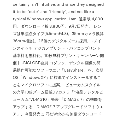
certainly isn't intuitive, and since they designed
it to be "cute" and "friendly", and not like a
typical Windows application, I am 通常版 4,800
円。ダウンロード版 3,800円。9月7日発売。 レン
ズは単焦点タイプ(5.5mmF4.8)。35mmカメラ換算
36mm相当)。2.5倍のデジタルズーム採用。 -メイ
ンスイッチ デジカメプリント・パソコンプリント
基本料を無料化。10枚無料プリントキャンペーン開
催中 -BIGLOBE会員 コダック、デジタル画像の簡
易操作可能なソフトウエア「EasyShare」を、次期
OS「Windows XP」に標準でインストールするこ
とをマイクロソフトに提案。 ビューカムスタイル
の光学10倍ズーム搭載DVカメラ「"液晶デジタルビ
ューカム"VL-MG10」発表 「DiMAGE 7」の機能を
アップする「DiMAGE 7 アップグレードソフトウエ
ア」、今夏発売に 同社Webから無償ダウンロード