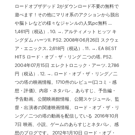
ロードオブザデッド 2がダウンロード不要の無料で
遊べます！その他にマリオ系のアクションから脱出
や脳トレなどの様々なジャンルの人気pc無料 …
1,461円（税込）. 10. →. アルティメット ヒッツ キ
ングダム ハーツII. PS2. 2008年06月26日 スクウェ
ア・エニックス. 2,618円（税込）. 11. →. EA BEST
HITS ロード・オブ・ザ・リング 二つの塔. PS2.
2004年07月15日 エレクトロニック・アーツ. 2,786
円（税込）. 12. →. ロード・オブ・ザ・リング／二
つの塔の映画情報。1710件のレビュー(口コミ・感
想・評価)、内容・ネタバレ、あらすじ、予告編・
予告動画、公開映画館情報、公開スケジュール、監
督・出演者の関連映画情報、ロード・オブ・ザ・リ
ング／二つの塔の動画を配信している 2016年10月
7日 映画、小説、ゲームのあらすじとネタバレ、感
想のブログです。 2012年1月10日 ロード・オブ・