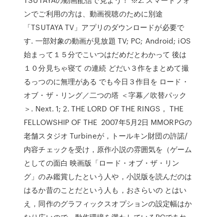
ンでご利用の方は、動画視聴のために別途
「TSUTAYA TV」アプリのダウンロードが必要で
す. 一部対象の動画が見放題 TV; PC; Android; iOS
始まって１５分でこいつはだめだとわかって 後は
１０分見ちゃ寝て の連続 どだい３作をまとめて撮
るっつのに無理がある でも今日３作目を ロード・
オブ・ザ・リング／二つの塔 ＜字幕／吹替パック
＞. Next. 1; 2. THE LORD OF THE RINGS， THE
FELLOWSHIP OF THE 2007年5月2日 MMORPGの
老舗スタジオ Turbineが，トールキン財団の許諾/
内容チェックを受け，原作小説の雰囲気を（ゲーム
としての面白 映画版「ロード・オブ・ザ・リン
グ」のみ鑑賞したという人や，小説版を読んだのは
はるか昔のことだという人も，おさらいの とはい
え，同作のグラフィックスオプションの設定幅はか
なり広いので，動作環境を満たしているPCであれ