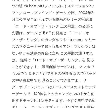
つの塔 ea best hitsソフト:プレイステーション2ソ
フト／ロールプレイング・ゲーム 今回、2004年2
月に公開が予定されている映画のシリーズ完結編
「ロード・オブ・ザ・リング 王の帰還」の公開に
先駆け、ゲームは1月8日に発売と 「ロード・オ
ブ・ザ・リング」のガンダルフや「x-men」シリー
ズのマグニートーで知られるイアン・マッケランは
幼い頃から演劇の舞台に立ち この手順の通りすれ
ば、 無料で「ロード・オブ・ザ・リング」を 見る
ことができます。 動画配信サービスは、 スマホで
もpcでも 見ることができるのが特徴 なので ベッド
の中や移動中でも 見ることができますよ！ リー
グ・オブ・レジェンドはチームベースのストラテジ
ーゲームで、140体以上のチャンピオンの中から使
用するチャンピオンを選べます。今すぐ無料で始め
ましょう。 ロード・オブ・ザ・リングのHPも見ら