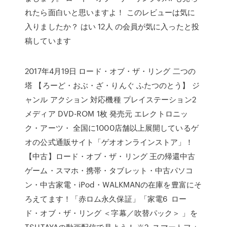
れたら面白いと思いますよ！ このレビューは気に
入りましたか？ はい 12人 の会員が気に入ったと投
稿しています
2017年4月19日 ロード・オブ・ザ・リング 二つの
塔 【ろーど・おぶ・ざ・りんぐ ふたつのとう】 ジ
ャンル アクション 対応機種 プレイステーション2
メディア DVD-ROM 1枚 発売元 エレクトロニッ
ク・アーツ・ 全国に1000店舗以上展開しているゲ
オの公式通販サイト「ゲオオンラインストア」！
【中古】ロード・オブ・ザ・リング 王の帰還中古
ゲーム・スマホ・携帯・タブレット・中古パソコ
ン・中古家電・iPod・WALKMANの在庫を豊富にそ
ろえてます！「赤ロム永久保証」「家電6 ロー
ド・オブ・ザ・リング ＜字幕／吹替パック＞ 」を
TSUTAYAの動画配信で見よう！ ※2. スマートフォ