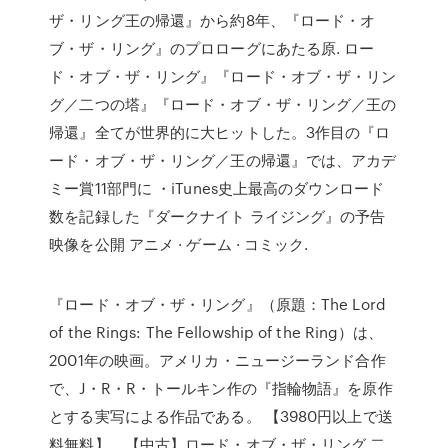
ザ・リング王の帰還』から約8年、『ロード・オ
ブ・ザ・リング』のプロローグにあたる原. ロー
ド・オブ・ザ・リング』『ロード・オブ・ザ・リン
グ／二つの塔』『ロード・オブ・ザ・リング／王の
帰還』全てが世界的に大ヒットした。3作目の『ロ
ード・オブ・ザ・リング／王の帰還』では、アカデ
ミー賞11部門に ・iTunes史上最高のダウンロード
数を記録した『ダークナイト ライジング』の予告
映像を公開 アニメ · ゲーム · コミック.
『ロード・オブ・ザ・リング』（原題：The Lord
of the Rings: The Fellowship of the Ring）は、
2001年の映画。アメリカ・ニュージーランド合作
で、J・R・R・トールキン作の『指輪物語』を原作
とする実写による作品である。 【3980円以上で送
料無料】。【中古】ロード・オブ・ザ・リング 二