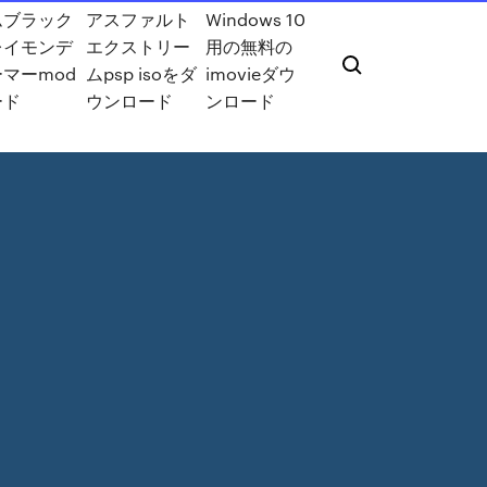
ムブラック
アスファルト
Windows 10
レイモンデ
エクストリー
用の無料の
マーmod
ムpsp isoをダ
imovieダウ
ード
ウンロード
ンロード