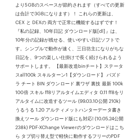
より5GBのスペースが節約されます（すべての更新
は合計で3GBになります）！ これらの更新は、
CEX と DEXの 両方で正常に機能するはずです！
『私の記録、10年日記 ダウンロード版[dl]』は、
10年分の記録が残せる、使いやすい日記ソフトで
す。シンプルで動作が速く、三日坊主になりがちな
日記を、9つの楽しい仕掛けで長く続けられるよう
サポートします。 【最新改造binチート】ステータ
スall100k スキルターン1【ダウンロード】 パズド
ラ チート BIN ダウンロード 裏ワザ 裏技 最新 100k
100倍 スキル ff8リアルタイムエディタ 0.11 ff8をリ
アルタイムに改造するツール (99.03.10公開 210k)
うるうる 1.20 アルティメットハンターデータ書き
換えツール ダウンロード版にも対応! (10.05.24公開
238k) PDF-XChange Viewerのダウンロードはこち
ら タブ切り替え型で軽快に動作するフリーのPDF