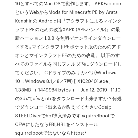
10とすべてのMac OSで動作します。 APKFab.com
というWebからMods for Minecraft PE by Arata
Kenshinの Android用『アクラフトによるマインク
ラフトPEのための改造XAPK (APKバンドル)』の最
新バージョン 1.8.8 を無料でオンラインダウンロー
ドする｡マインクラフトPEポケット版のためのアド
オンとマインクラフトPEのための改造。 以下のす
べてのファイルを同じフォルダ内にダウンロードし
てください。 Cドライブのみリカバリ(Windows
10→Windows 8.1／8／7用) [ X1020401.exe、
1.38MB （ 1449984 bytes ） ] Jun 12, 2019 · 11.10
の3dsでcfwとntrをダウンロード出来ますか？何処
でダウンロード出来るか教えてください3dsは
STEELDiverでhbl導入済みです squirrelbootで
CFWにしたならFBI,HBLをインストール
squirrelbootではないならhttps:/