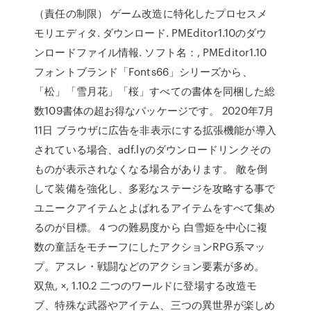
（責任の制限） ゲーム改造に特化したプロセスメ
モリエディタ. ダウンロード. PMEditor1.10のダウ
ンロードファイル情報. ソフト名：, PMEditor1.10
フォントブランド「Fonts66」シリーズから、
「松」「雪月花」「桜」すべての書体を同梱した総
数109書体の超お得なパッケージです。 2020年7月
11日 ブラウザに広告を非表示にする拡張機能が導入
されている場合、adf.lyのダウンロードリンクその
ものが表示されなくなる場合があります。 敵を倒
して装備を強化し、多彩なステージを攻略する事で
ユニークアイテムとよばれるアイテムをすべて集め
るのが目標。４つの難易度から 白雪姫を中心に複
数の童話をモチーフにしたアクションRPG系マッ
プ。アスレ・戦闘などのアクション要素が多め。
双魚, ×, 1.10.2 二つのワールドに登場する改造モ
ブ、特殊な武器やアイテム、三つの異世界が楽しめ