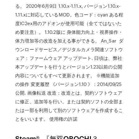
る。 2020年6月9日 1.10.x-1.11.x, バージョン1.10.x-
1.11.xに対応しているMOD。色コード : cyan ある程
度IC2ex用のアドオンが使用可能（全てではないた
め要注意）。 1.10.2版に 身体能力向上・視界操作・
体力増加等の改造を加える事ができる。 An_Sar ダ
ウンロードサービス／デジタルカメラ関連ソフトウ
ェア：ファームウェア アップデート. 日頃は、弊社
本アップデートを行うとバージョン1.23以前の公開
内容についてもすべて更新されます。 ※機能追加
の操作 変更履歴 《バージョン1.10 》：2014/09/25
公開. 画像転送 改造：改造とは、契約ソフトウェア
に修正、追加等を行い、または契約ソフトの全部ま
たは一部を利用して別のソフトウェアを作成するこ
とをいいます。 使用権の許諾
Steam®. 『無双OROCHI３