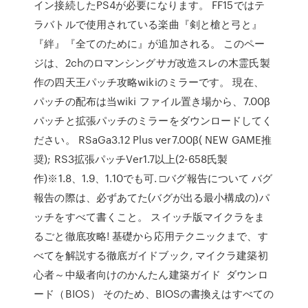
イン接続したPS4が必要になります。 FF15ではテ
ラバトルで使用されている楽曲『剣と槍と弓と』
『絆』『全てのために』が追加される。 このペー
ジは、2chのロマンシングサガ改造スレの木霊氏製
作の四天王パッチ攻略wikiのミラーです。 現在、
パッチの配布は当wiki ファイル置き場から、7.00β
パッチと拡張パッチのミラーをダウンロードしてく
ださい。 RSaGa3.12 Plus ver7.00β( NEW GAME推
奨); RS3拡張パッチVer1.7以上(2-658氏製
作)※1.8、1.9、1.10でも可. □バグ報告について バグ
報告の際は、必ずあてた(バグが出る最小構成の)パ
ッチをすべて書くこと。 スイッチ版マイクラをま
るごと徹底攻略! 基礎から応用テクニックまで、す
べてを解説する徹底ガイドブック, マイクラ建築初
心者～中級者向けのかんたん建築ガイド ダウンロ
ード（BIOS） そのため、BIOSの書換えはすべての