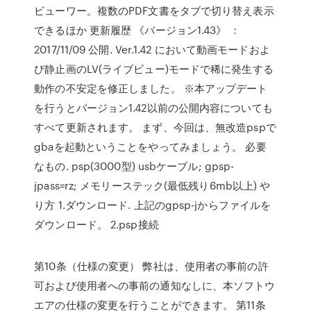
ビューワー。複数のPDF文書をタブで切り替え表示
できるほか 更新履歴 《バージョン1.43》 ：
2017/11/09 公開. Ver.1.42 において動画モードおよ
び静止画のLV(ライブビュー)モードで稀に発生する
動作の不安定を修正しました。 ※本アップデート
を行うとバージョン1.42以前の公開内容についても
すべて更新されます。 まず、今回は、無改造pspで
gbaを起動ということをやってみましょう。 必要
なもの. psp(3000型) usbケーブル; gpsp-
jpass=rz; メモリーステック(最低残り6mb以上) や
り方 1.ダウンロード. 上記のgpsp-jからファイルを
ダウンロード。 2.psp接続
第10条（仕様の変更） 弊社は、使用者の事前の許
可および使用者への事前の通知なしに、本ソフトウ
エアの仕様の変更を行うことができます。 第11条