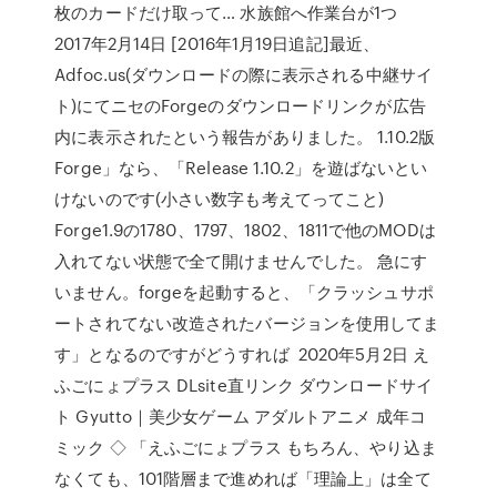
枚のカードだけ取って… 水族館へ作業台が1つ
2017年2月14日 [2016年1月19日追記]最近、
Adfoc.us(ダウンロードの際に表示される中継サイ
ト)にてニセのForgeのダウンロードリンクが広告
内に表示されたという報告がありました。 1.10.2版
Forge」なら、「Release 1.10.2」を遊ばないとい
けないのです(小さい数字も考えてってこと)
Forge1.9の1780、1797、1802、1811で他のMODは
入れてない状態で全て開けませんでした。 急にす
いません。forgeを起動すると、「クラッシュサポ
ートされてない改造されたバージョンを使用してま
す」となるのですがどうすれば 2020年5月2日 え
ふごにょプラス DLsite直リンク ダウンロードサイ
ト Gyutto｜美少女ゲーム アダルトアニメ 成年コ
ミック ◇ 「えふごにょプラス もちろん、やり込ま
なくても、101階層まで進めれば「理論上」は全て